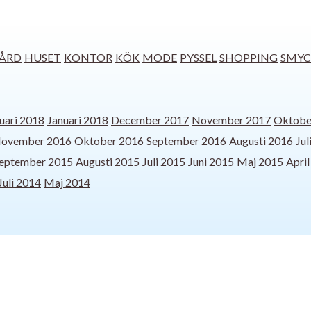
ÅRD
HUSET
KONTOR
KÖK
MODE
PYSSEL
SHOPPING
SMYC
uari 2018
Januari 2018
December 2017
November 2017
Oktobe
ovember 2016
Oktober 2016
September 2016
Augusti 2016
Jul
eptember 2015
Augusti 2015
Juli 2015
Juni 2015
Maj 2015
Apri
Juli 2014
Maj 2014