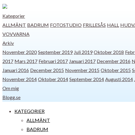
Kategorier
ALLMÄNT
BADRUM
FOTOSTUDIO
FRILLESÅS
HALL
HUDV
VOVVARNA
Arkiv
November 2020
September 2019
Juli 2019
Oktober 2018
Febr
2017
Mars 2017
Februari 2017
Januari 2017
December 2016
N
Januari 2016
December 2015
November 2015
Oktober 2015
S
November 2014
Oktober 2014
September 2014
Augusti 2014
Om mig
Blogg.se
KATEGORIER
ALLMÄNT
BADRUM