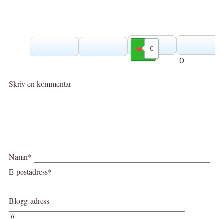
0
Gilla
0
Skriv en kommentar
Namn*
E-postadress*
Blogg-adress