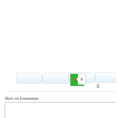
0
Gilla
0
Skriv en kommentar