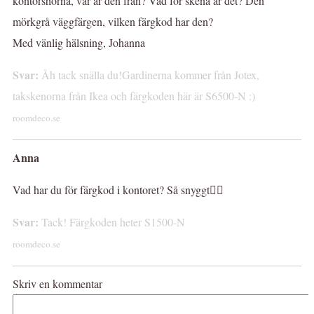
kontorshörna, var är den från? Vad för skena är det? Den
mörkgrå väggfärgen, vilken färgkod har den?
Med vänlig hälsning, Johanna
Svar:
Åh tack snälla du!Gardinerna kommer från Jotex,
takskenorna från Ikea och färgkoden här är S6500-N :)
roomdeco.se
Anna
Vad har du för färgkod i kontoret? Så snyggt👌🏾
Svar:
Tack! Färgkoden heter S1500-N
roomdeco.se
Skriv en kommentar