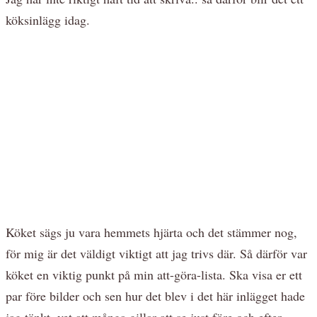
köksinlägg idag.
Köket sägs ju vara hemmets hjärta och det stämmer nog,
för mig är det väldigt viktigt att jag trivs där. Så därför var
köket en viktig punkt på min att-göra-lista. Ska visa er ett
par före bilder och sen hur det blev i det här inlägget hade
jag tänkt, vet att många gillar att se just före och efter