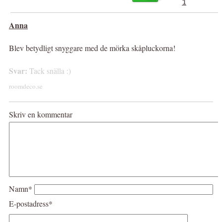
1
Anna
Blev betydligt snyggare med de mörka skåpluckorna!
Svar:
Tack snälla :)
roomdeco.se
Skriv en kommentar
Namn*
E-postadress*