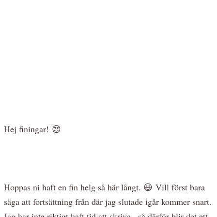
Hej finingar! 😍
Hoppas ni haft en fin helg så här långt. 😃 Vill först bara
säga att fortsättning från där jag slutade igår kommer snart.
Jag har inte riktigt haft tid att skriva.. så därför blir det ett